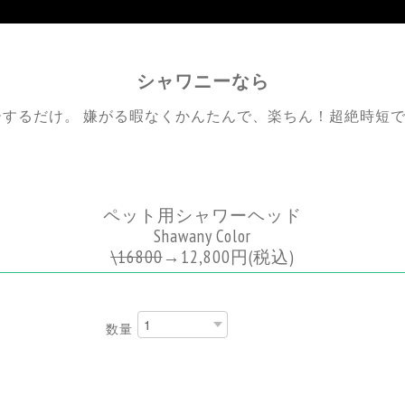
シャワニーなら
ーするだけ。 嫌がる暇なくかんたんで、楽ちん！超絶時短
ペット用シャワーヘッド
Shawany Color
\
16800
→
12,800円
(税込)
数量