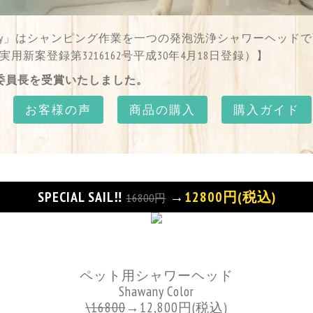
any」はシャンピング作業を一つの発泡洗浄シャワーヘッド
新案登録第3216162号平成30年4月18日登録）】
委員長を受賞いたしました。
お客様の声
商品の購入
購入ガイド
SPECIAL SAIL‼
→
12800円(税込)
16800円
ペット用シャワーヘッド
Shawany Color
\
16800
→
12,800円
(税込)